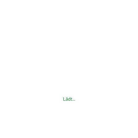
LLEN
ABFLUG
HEISST!
Lädt...
04/05/2020