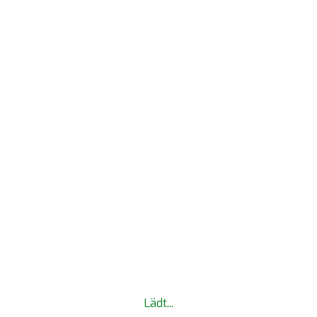
MYTWS LOGIN
ZED
Lädt...