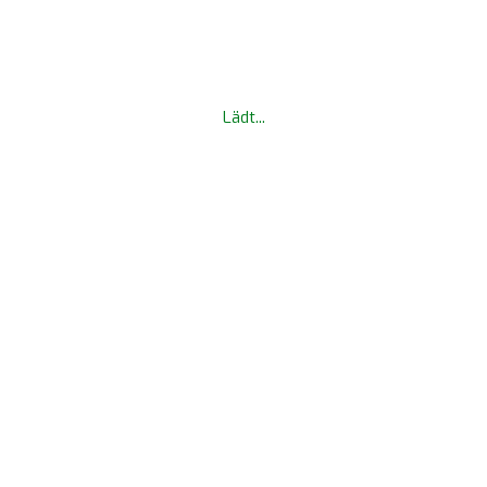
Lädt...
Champions Trophy PK 2017