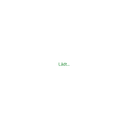
Euer TWS-Team
Lädt...